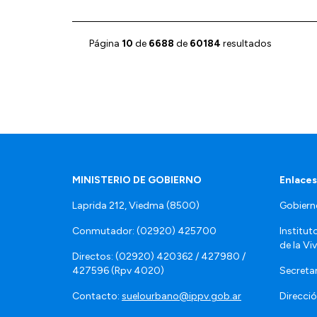
Página
10
de
6688
de
60184
resultados
MINISTERIO DE GOBIERNO
Enlaces
Laprida 212, Viedma (8500)
Gobiern
Conmutador: (02920) 425700
Institut
de la Vi
Directos: (02920) 420362 / 427980 /
427596 (Rpv 4020)
Secretar
Contacto:
suelourbano@ippv.gob.ar
Direcció