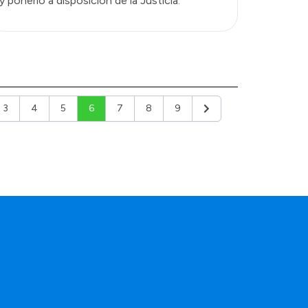
y ponerlo a disposición de la Justicia.
3
4
5
6
7
8
9
or
Siguiente