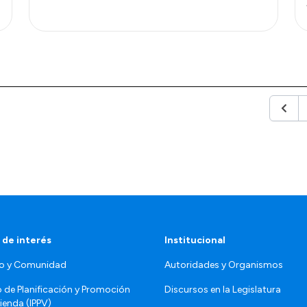
Anteri
 de interés
Institucional
o y Comunidad
Autoridades y Organismos
o de Planificación y Promoción
Discursos en la Legislatura
vienda (IPPV)