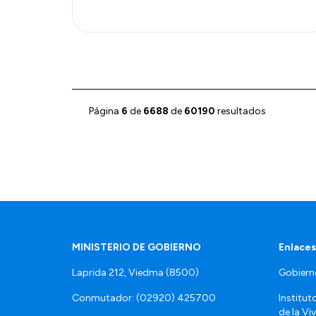
Página
6
de
6688
de
60190
resultados
MINISTERIO DE GOBIERNO
Enlaces
Laprida 212, Viedma (8500)
Gobiern
Conmutador: (02920) 425700
Institut
de la Vi