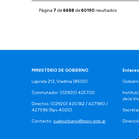
Página
7
de
6688
de
60190
resultados
MINISTERIO DE GOBIERNO
Enlaces
Laprida 212, Viedma (8500)
Gobiern
Conmutador: (02920) 425700
Institut
de la Vi
Directos: (02920) 420362 / 427980 /
427596 (Rpv 4020)
Secretar
Contacto:
suelourbano@ippv.gob.ar
Direcció