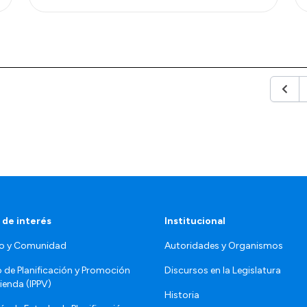
Anter
 de interés
Institucional
o y Comunidad
Autoridades y Organismos
o de Planificación y Promoción
Discursos en la Legislatura
vienda (IPPV)
Historia