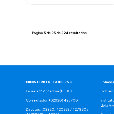
Página
5
de
25
de
224
resultados
MINISTERIO DE GOBIERNO
Enlaces
Laprida 212, Viedma (8500)
Gobiern
Conmutador: (02920) 425700
Institut
de la Vi
Directos: (02920) 420362 / 427980 /