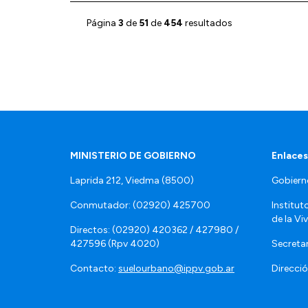
Página
3
de
51
de
454
resultados
MINISTERIO DE GOBIERNO
Enlaces
Laprida 212, Viedma (8500)
Gobiern
Conmutador: (02920) 425700
Institut
de la Vi
Directos: (02920) 420362 / 427980 /
427596 (Rpv 4020)
Secretar
Contacto:
suelourbano@ippv.gob.ar
Direcció