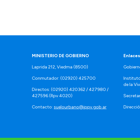
MINISTERIO DE GOBIERNO
Enlaces
Laprida 212, Viedma (8500)
Gobiern
Conmutador: (02920) 425700
Institut
de la Vi
Directos: (02920) 420362 / 427980 /
427596 (Rpv 4020)
Secretar
Contacto:
suelourbano@ippv.gob.ar
Direcció