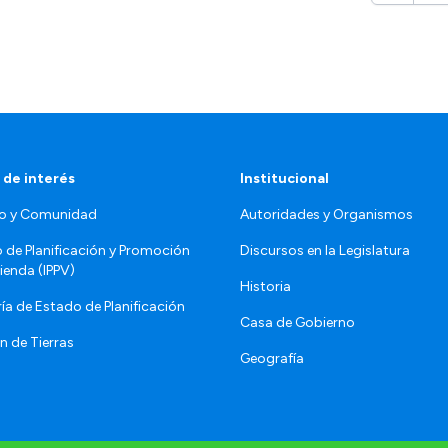
 de interés
Institucional
o y Comunidad
Autoridades y Organismos
o de Planificación y Promoción
Discursos en la Legislatura
vienda (IPPV)
Historia
ía de Estado de Planificación
Casa de Gobierno
n de Tierras
Geografía