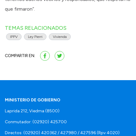
que firmaron”.
TEMAS RELACIONADOS
IPPV
Ley Pierri
Vivienda
COMPARTIR EN:
MINISTERIO DE GOBIERNO
Laprida 212, Viedma (8500)
Conmutador: (02920) 425700
Directos: (02920) 420362 / 427980 / 427596 (Rpv 4020)