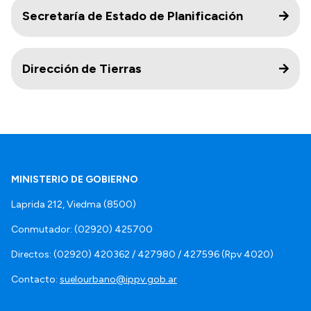
Secretaría de Estado de Planificación
Dirección de Tierras
MINISTERIO DE GOBIERNO
Laprida 212, Viedma (8500)
Conmutador: (02920) 425700
Directos: (02920) 420362 / 427980 / 427596 (Rpv 4020)
Contacto:
suelourbano@ippv.gob.ar