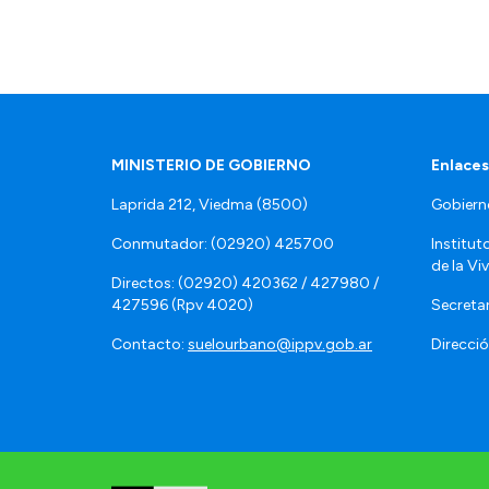
MINISTERIO DE GOBIERNO
Enlaces
Laprida 212, Viedma (8500)
Gobiern
Conmutador: (02920) 425700
Institut
de la Vi
Directos: (02920) 420362 / 427980 /
427596 (Rpv 4020)
Secretar
Contacto:
suelourbano@ippv.gob.ar
Direcció