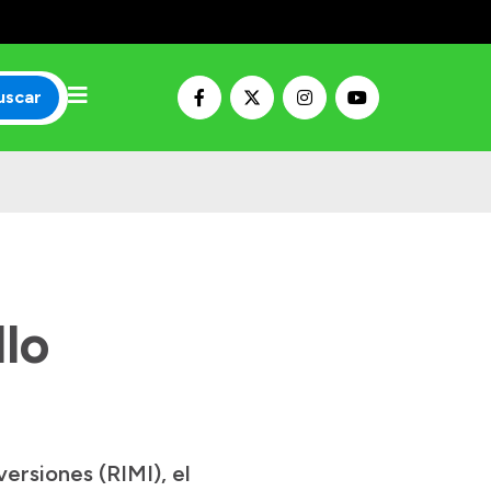
uscar
llo
ersiones (RIMI), el