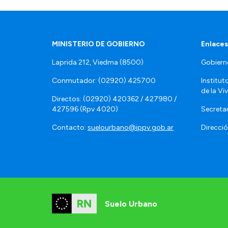
MINISTERIO DE GOBIERNO
Enlaces
Laprida 212, Viedma (8500)
Gobiern
Conmutador: (02920) 425700
Institut
de la Vi
Directos: (02920) 420362 / 427980 /
427596 (Rpv 4020)
Secretar
Contacto:
suelourbano@ippv.gob.ar
Direcció
Suelo Urbano