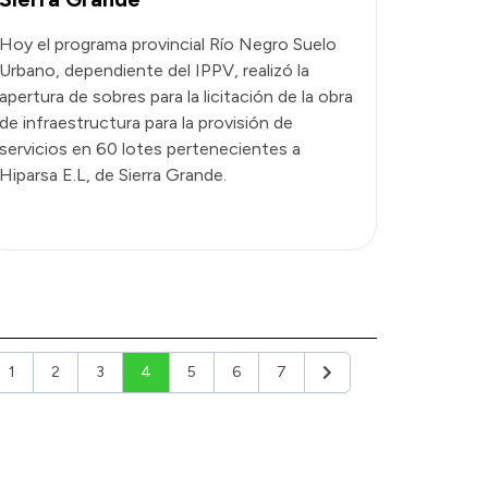
Hoy el programa provincial Río Negro Suelo
Urbano, dependiente del IPPV, realizó la
apertura de sobres para la licitación de la obra
de infraestructura para la provisión de
servicios en 60 lotes pertenecientes a
Hiparsa E.L, de Sierra Grande.
1
2
3
4
5
6
7
ior
Siguiente