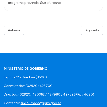
programa provincial Suelo Urbano.
Anterior
Siguiente
MINISTERIO DE GOBIERNO
Laprida 212, Viedma (8500)
Conmutador: (02920) 425700
Directos: (02920) 420362 / 427980 / 427596 (Rpv 4020)
Contacto:
suelourbano@ippv.gob.ar