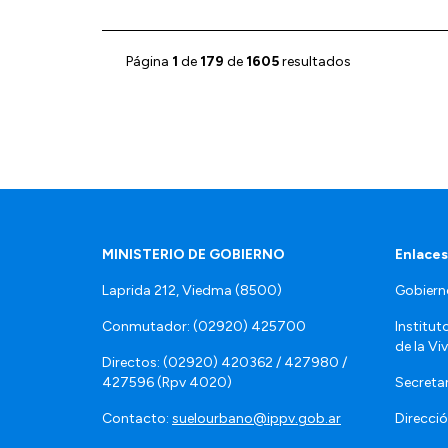
Página
1
de
179
de
1605
resultados
MINISTERIO DE GOBIERNO
Enlaces
Laprida 212, Viedma (8500)
Gobiern
Conmutador: (02920) 425700
Institut
de la Vi
Directos: (02920) 420362 / 427980 /
427596 (Rpv 4020)
Secretar
Contacto:
suelourbano@ippv.gob.ar
Direcció