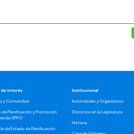
 de interés
Institucional
o y Comunidad
Autoridades y Organismos
o de Planificación y Promoción
Discursos en la Legislatura
vienda (IPPV)
Historia
ía de Estado de Planificación
Casa de Gobierno