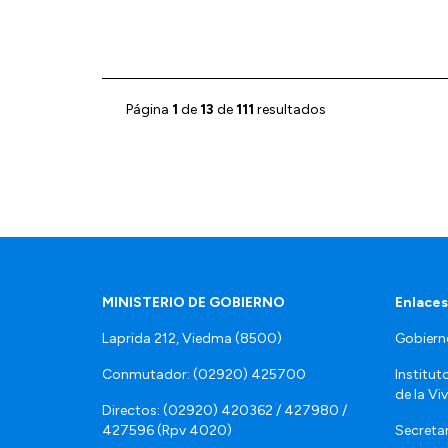
Página
1
de
13
de
111
resultados
MINISTERIO DE GOBIERNO
Enlaces
Laprida 212, Viedma (8500)
Gobiern
Conmutador: (02920) 425700
Institut
de la Vi
Directos: (02920) 420362 / 427980 /
427596 (Rpv 4020)
Secretar