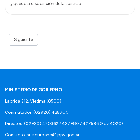
y quedó a disposición de la Justicia.
Siguiente
MINISTERIO DE GOBIERNO
Laprida 212, Viedma (8500)
Conmutador: (02920) 425700
Directos: (02920) 420362 / 427980 / 427596 (Rpv 4020)
Contacto:
suelourbano@ippv.gob.ar