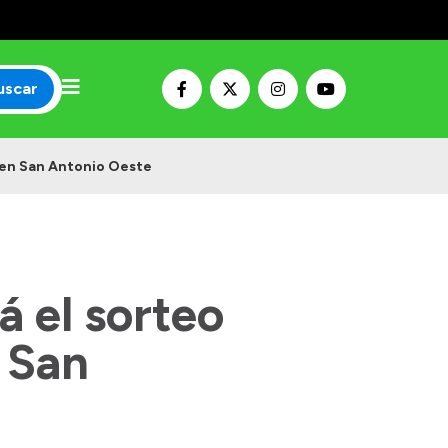
uscar
a en San Antonio Oeste
 el sorteo
n San