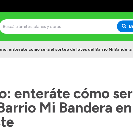
B
no: enteráte cómo será el sorteo de lotes del Barrio Mi Bander
: enteráte cómo será
 Barrio Mi Bandera e
te