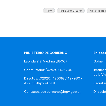
IPPV
RN Suelo Urbano
Mi tierra, mi
MINISTERIO DE GOBIERNO
Enlaces
Laprida 212, Viedma (8500)
Gobiern
Conmutador: (02920) 425700
Institut
de la Vi
Directos: (02920) 420362 / 427980 /
427596 (Rpv 4020)
Secretar
Contacto:
suelourbano@ippv.gob.ar
Direcció