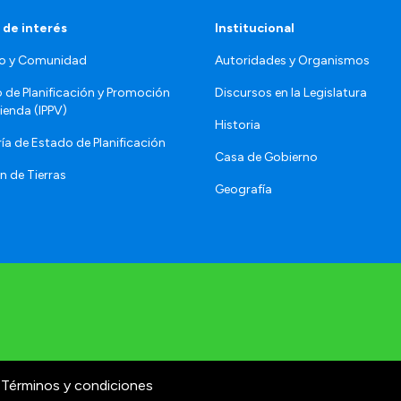
 de interés
Institucional
o y Comunidad
Autoridades y Organismos
o de Planificación y Promoción
Discursos en la Legislatura
vienda (IPPV)
Historia
ía de Estado de Planificación
Casa de Gobierno
n de Tierras
Geografía
Términos y condiciones