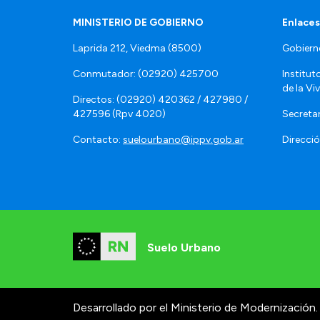
MINISTERIO DE GOBIERNO
Enlaces
Laprida 212, Viedma (8500)
Gobiern
Conmutador: (02920) 425700
Institut
de la Vi
Directos: (02920) 420362 / 427980 /
427596 (Rpv 4020)
Secretar
Contacto:
suelourbano@ippv.gob.ar
Direcció
Suelo Urbano
Desarrollado por el Ministerio de Modernización.