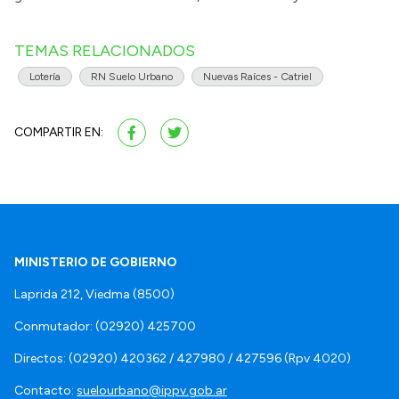
TEMAS RELACIONADOS
Lotería
RN Suelo Urbano
Nuevas Raíces - Catriel
COMPARTIR EN:
MINISTERIO DE GOBIERNO
Laprida 212, Viedma (8500)
Conmutador: (02920) 425700
Directos: (02920) 420362 / 427980 / 427596 (Rpv 4020)
Contacto:
suelourbano@ippv.gob.ar