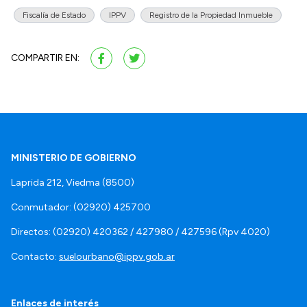
Fiscalía de Estado
IPPV
Registro de la Propiedad Inmueble
COMPARTIR EN:
MINISTERIO DE GOBIERNO
Laprida 212, Viedma (8500)
Conmutador: (02920) 425700
Directos: (02920) 420362 / 427980 / 427596 (Rpv 4020)
Contacto:
suelourbano@ippv.gob.ar
Enlaces de interés