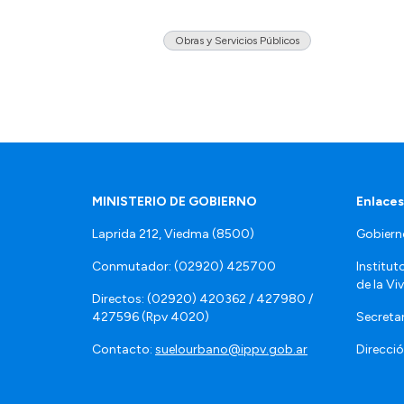
Obras y Servicios Públicos
MINISTERIO DE GOBIERNO
Enlaces
Laprida 212, Viedma (8500)
Gobiern
Conmutador: (02920) 425700
Institut
de la Vi
Directos: (02920) 420362 / 427980 /
427596 (Rpv 4020)
Secretar
Contacto:
suelourbano@ippv.gob.ar
Direcció