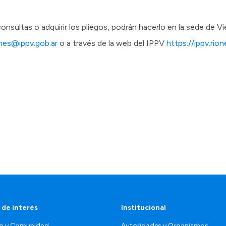
onsultas o adquirir los pliegos, podrán hacerlo en la sede de V
ones@ippv.gob.ar
o a través de la web del IPPV
https://ippv.rion
 de interés
Institucional
o y Comunidad
Autoridades y Organismos