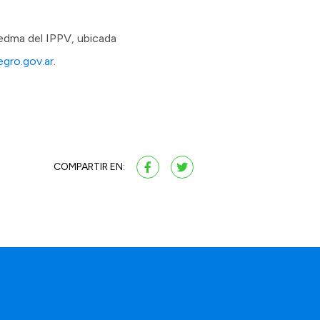
iedma del IPPV, ubicada
egro.gov.ar
.
COMPARTIR EN: