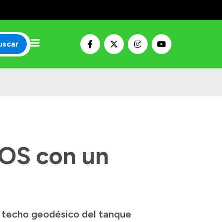
uscar
MOS con un
l techo geodésico del tanque