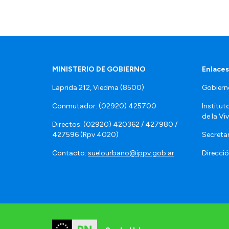
MINISTERIO DE GOBIERNO
Enlaces
Laprida 212, Viedma (8500)
Gobiern
Conmutador: (02920) 425700
Institut
de la Vi
Directos: (02920) 420362 / 427980 /
427596 (Rpv 4020)
Secretar
Contacto:
suelourbano@ippv.gob.ar
Direcció