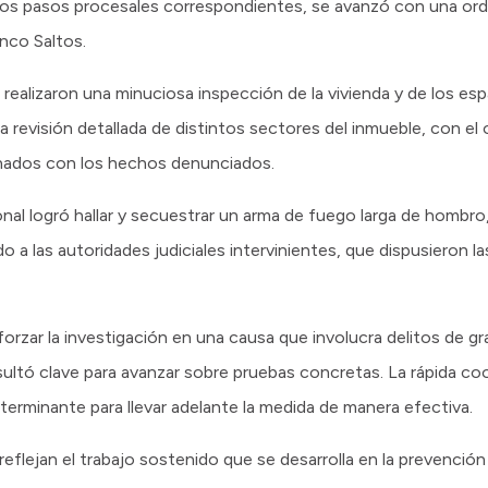
n los pasos procesales correspondientes, se avanzó con una ord
inco Saltos.
realizaron una minuciosa inspección de la vivienda y de los esp
a revisión detallada de distintos sectores del inmueble, con el o
onados con los hechos denunciados.
al logró hallar y secuestrar un arma de fuego larga de hombro, u
a las autoridades judiciales intervinientes, que dispusieron la
orzar la investigación en una causa que involucra delitos de g
sultó clave para avanzar sobre pruebas concretas. La rápida coo
eterminante para llevar adelante la medida de manera efectiva.
reflejan el trabajo sostenido que se desarrolla en la prevenció