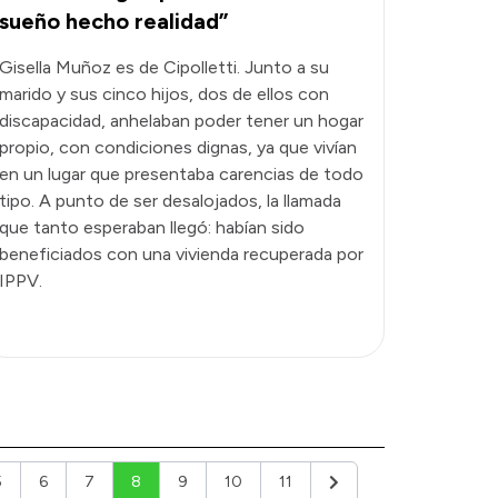
sueño hecho realidad”
Gisella Muñoz es de Cipolletti. Junto a su
marido y sus cinco hijos, dos de ellos con
discapacidad, anhelaban poder tener un hogar
propio, con condiciones dignas, ya que vivían
en un lugar que presentaba carencias de todo
tipo. A punto de ser desalojados, la llamada
que tanto esperaban llegó: habían sido
beneficiados con una vivienda recuperada por
IPPV.
5
6
7
8
9
10
11
r
Siguiente