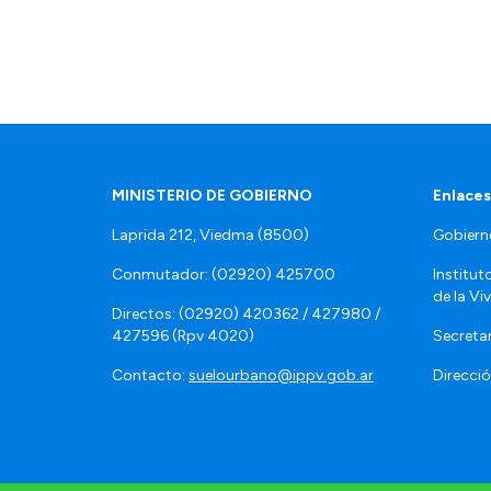
MINISTERIO DE GOBIERNO
Enlaces
Laprida 212, Viedma (8500)
Gobiern
Conmutador: (02920) 425700
Institut
de la Vi
Directos: (02920) 420362 / 427980 /
427596 (Rpv 4020)
Secretar
Contacto:
suelourbano@ippv.gob.ar
Direcció