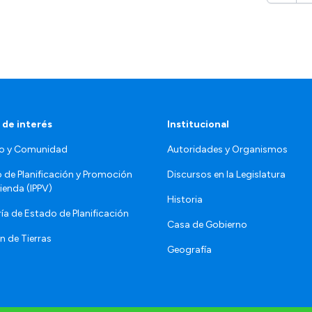
 de interés
Institucional
o y Comunidad
Autoridades y Organismos
o de Planificación y Promoción
Discursos en la Legislatura
vienda (IPPV)
Historia
ía de Estado de Planificación
Casa de Gobierno
n de Tierras
Geografía