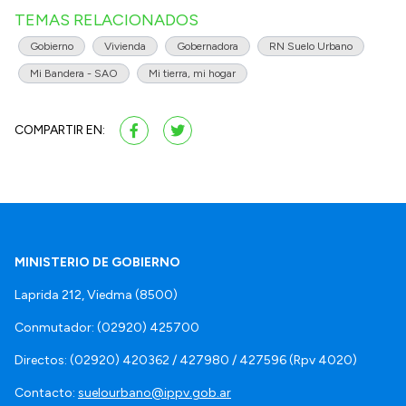
TEMAS RELACIONADOS
Gobierno
Vivienda
Gobernadora
RN Suelo Urbano
Mi Bandera - SAO
Mi tierra, mi hogar
COMPARTIR EN:
MINISTERIO DE GOBIERNO
Laprida 212, Viedma (8500)
Conmutador: (02920) 425700
Directos: (02920) 420362 / 427980 / 427596 (Rpv 4020)
Contacto:
suelourbano@ippv.gob.ar