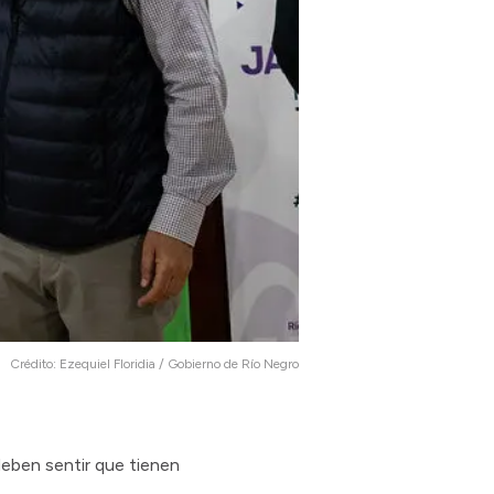
Crédito:
Ezequiel Floridia / Gobierno de Río Negro
deben sentir que tienen