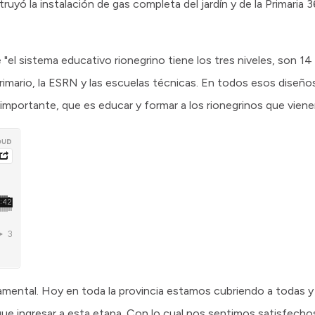
ruyó la instalación de gas completa del jardín y de la Primaria 
"el sistema educativo rionegrino tiene los tres niveles, son 1
el primario, la ESRN y las escuelas técnicas. En todos esos dise
 importante, que es educar y formar a los rionegrinos que vienen
damental. Hoy en toda la provincia estamos cubriendo a todas y 
 que ingresar a esta etapa. Con lo cual nos sentimos satisfecho