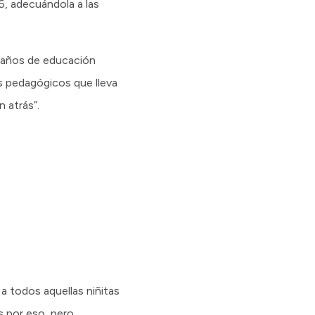
36, adecuándola a las
4 años de educación
ños pedagógicos que lleva
 atrás”.
a todos aquellas niñitas
s por eso, pero