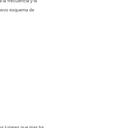
 la frecuencia y la
 nuevo esquema de
os lugares que mas ha