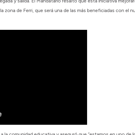
gada y salida. El Mandatario resaltó que esta iniciativa mejorará
n la zona de Ferri, que será una de las más beneficiadas con el
tó a la comunidad educativa y aseguró que “estamos en uno de l