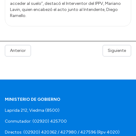
acceder al suelo”, destacó el Interventor del IPPV, Mariano
Lavin, quien encabezó el acto junto al Intendente, Diego
Ramello.
Anterior
Siguiente
MINISTERIO DE GOBIERNO
Laprida 212, Viedma (8500)
Conmutador: (02920) 425700
Directos: (02920) 420362 / 427980 / 427596 (Rpv 4020)