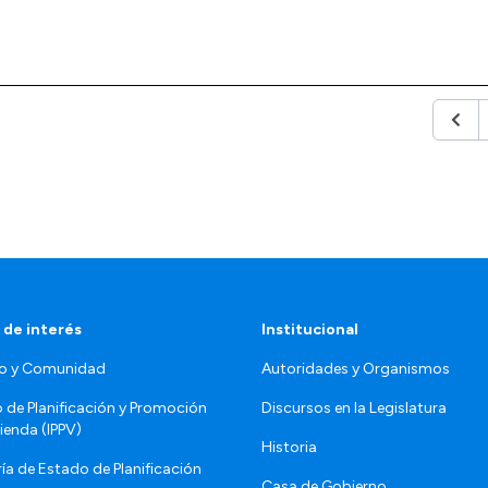
Anter
 de interés
Institucional
o y Comunidad
Autoridades y Organismos
o de Planificación y Promoción
Discursos en la Legislatura
vienda (IPPV)
Historia
ía de Estado de Planificación
Casa de Gobierno