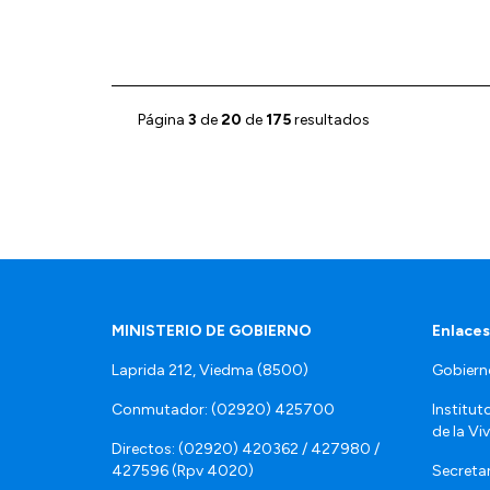
Página
3
de
20
de
175
resultados
MINISTERIO DE GOBIERNO
Enlaces
Laprida 212, Viedma (8500)
Gobiern
Conmutador: (02920) 425700
Institut
de la Vi
Directos: (02920) 420362 / 427980 /
427596 (Rpv 4020)
Secretar