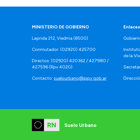
MINISTERIO DE GOBIERNO
Enlaces
Laprida 212, Viedma (8500)
Gobiern
Conmutador: (02920) 425700
Institut
de la Vi
Directos: (02920) 420362 / 427980 /
427596 (Rpv 4020)
Secretar
Contacto:
suelourbano@ippv.gob.ar
Direcció
Suelo Urbano